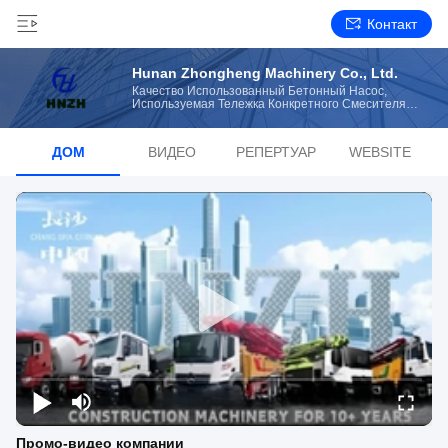
Контакт
Hunan Zhongheng Machinery Co., Ltd.
Качество Использованный Бетонный Насос,
Используемая Тележка Конкретного Смесителя
Изготовитель От Китая
ДОМ
ВИДЕО
РЕПЕРТУАР
WEBSITE
Промо-видео компании