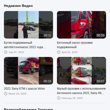
Недавние Видео
00:11
00:33
Бутик подержанный
Бетонный насос грузовик
автобетононасос 2021 года
подержанный
Zoomlion 63M с шасси Benz
July 07, 2025
April 22, 2025
00:16
00:07
2021 Sany 67M с шасси Volvo
Малый грузовик с использованием
бетонного насоса 2021 Sany 49M
March 20, 2025
с шасси Sany в Казахстане
February 18, 2025
Видеонаблюдение Загрузки