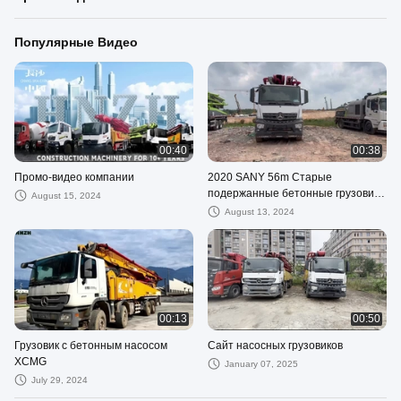
Популярные Видео
00:40
00:38
Промо-видео компании
2020 SANY 56m Старые
подержанные бетонные грузовики
August 15, 2024
с шасси Benz SYM5449THB560C-
August 13, 2024
8A
00:13
00:50
Грузовик с бетонным насосом
Сайт насосных грузовиков
XCMG
January 07, 2025
July 29, 2024