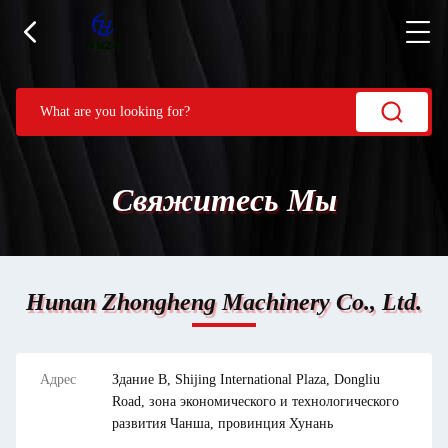
Свяжитесь Мы
Hunan Zhongheng Machinery Co., Ltd.
Адрес
Здание B, Shijing International Plaza, Dongliu
Road, зона экономического и технологического
развития Чанша, провинция Хунань