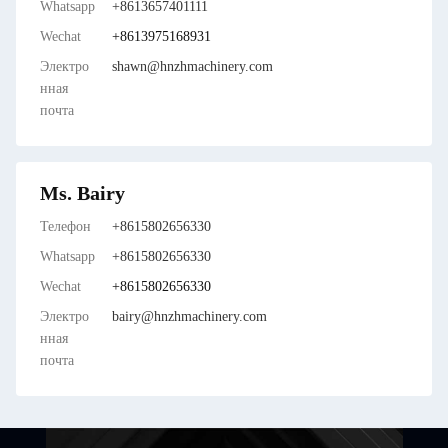
Whatsapp
+8613657401111
Wechat
+8613975168931
Электро
shawn@hnzhmachinery.com
нная
почта
Ms. Bairy
Телефон
+8615802656330
Whatsapp
+8615802656330
Wechat
+8615802656330
Электро
bairy@hnzhmachinery.com
нная
почта