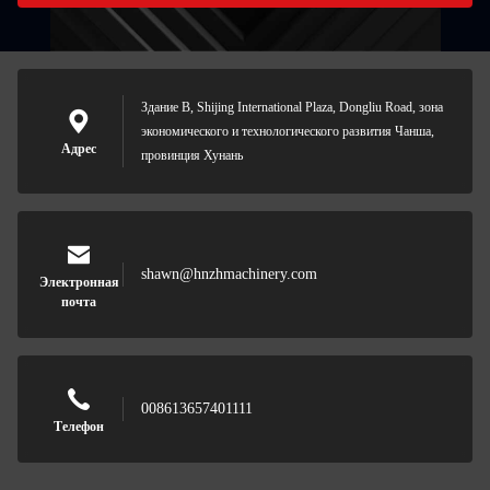
Здание B, Shijing International Plaza, Dongliu Road, зона
экономического и технологического развития Чанша,
Адрес
провинция Хунань
shawn@hnzhmachinery.com
Электронная
почта
008613657401111
Телефон