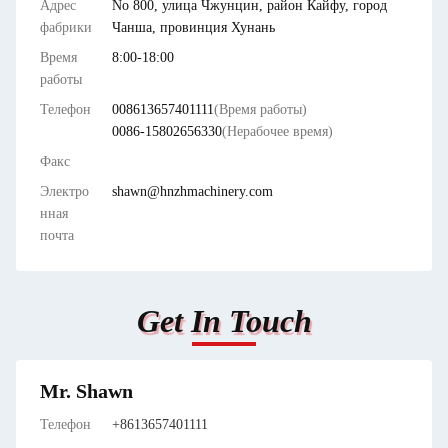
Адрес
No 800, улица Чжунцин, район Кайфу, город
фабрики
Чанша, провинция Хунань
Время
8:00-18:00
работы
Телефон
008613657401111
(Время работы)
0086-15802656330
(Нерабочее время)
Факс
Электро
shawn@hnzhmachinery.com
нная
почта
Get In Touch
Mr. Shawn
Телефон
+8613657401111