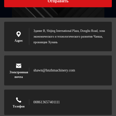
Отправить
Здание B, Shijing International Plaza, Dongliu Road, зона
экономического и технологического развития Чанша,
Адрес
провинция Хунань
shawn@hnzhmachinery.com
Электронная
почта
008613657401111
Телефон