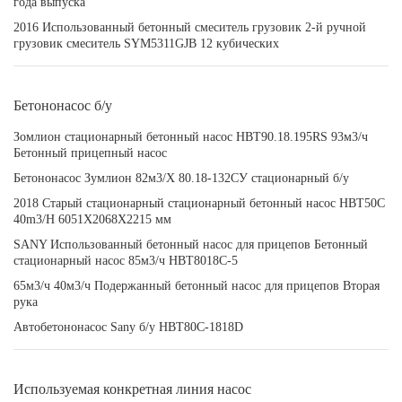
года выпуска
2016 Использованный бетонный смеситель грузовик 2-й ручной
грузовик смеситель SYM5311GJB 12 кубических
Бетононасос б/у
Зомлион стационарный бетонный насос HBT90.18.195RS 93м3/ч
Бетонный прицепный насос
Бетононасос Зумлион 82м3/Х 80.18-132СУ стационарный б/у
2018 Старый стационарный стационарный бетонный насос HBT50C
40m3/H 6051X2068X2215 мм
SANY Использованный бетонный насос для прицепов Бетонный
стационарный насос 85м3/ч HBT8018C-5
65м3/ч 40м3/ч Подержанный бетонный насос для прицепов Вторая
рука
Автобетононасос Sany б/у HBT80C-1818D
Используемая конкретная линия насос