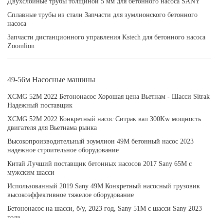
Двухслойные трубы толщиной 5 мм для бетонного насоса SANY
Сплавные трубы из стали Запчасти для зумлионского бетонного
насоса
Запчасти дистанционного управления Kstech для бетонного насоса
Zoomlion
49-56м Насосные машины
XCMG 52M 2022 Бетононасос Хорошая цена Вьетнам - Шасси Sitrak
Надежный поставщик
XCMG 52M 2022 Конкретный насос Ситрак вал 300Kw мощность
двигателя для Вьетнама рынка
Высокопроизводительный зоумлион 49М бетонный насос 2023
надежное строительное оборудование
Китай Лучший поставщик бетонных насосов 2017 Sany 65M с
мужским шасси
Использованный 2019 Sany 49M Конкретный насосный грузовик
высокоэффективное тяжелое оборудование
Бетононасос на шасси, б/у, 2023 год, Sany 51M с шасси Sany 2023
года