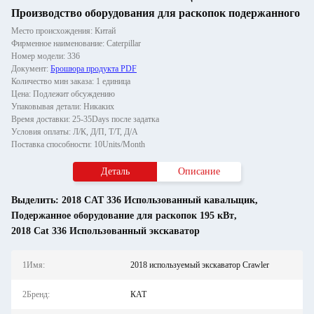
Производство оборудования для раскопок подержанного
Место происхождения: Китай
Фирменное наименование: Caterpillar
Номер модели: 336
Документ:
Брошюра продукта PDF
Количество мин заказа: 1 единица
Цена: Подлежит обсуждению
Упаковывая детали: Никаких
Время доставки: 25-35Days после задатка
Условия оплаты: Л/К, Д/П, Т/Т, Д/А
Поставка способности: 10Units/Month
Деталь
Описание
Выделить:
2018 CAT 336 Использованный кавальщик
,
Подержанное оборудование для раскопок 195 кВт
,
2018 Cat 336 Использованный экскаватор
1Имя:
2018 используемый экскаватор Crawler
2Бренд:
КАТ