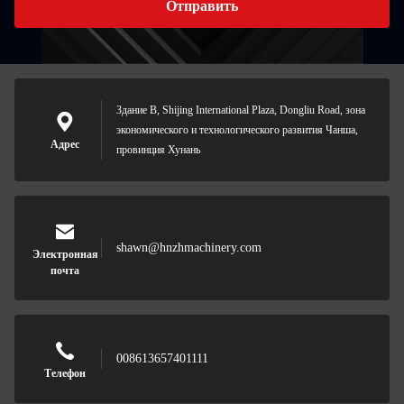
Отправить
Здание B, Shijing International Plaza, Dongliu Road, зона
экономического и технологического развития Чанша,
Адрес
провинция Хунань
shawn@hnzhmachinery.com
Электронная
почта
008613657401111
Телефон