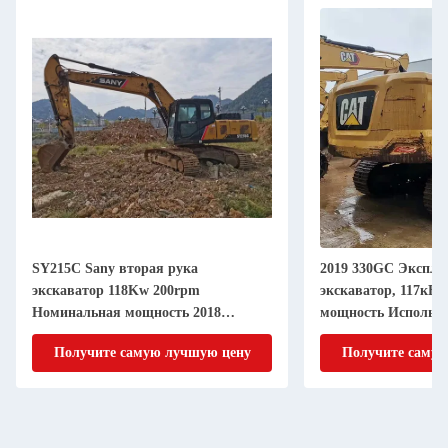
SY215C Sany вторая рука
2019 330GC Экспл
экскаватор 118Kw 200rpm
экскаватор, 117кВ
Номинальная мощность 2018
мощность Использ
Производство
экскаватор для ко
Получите самую лучшую цену
Получите самую