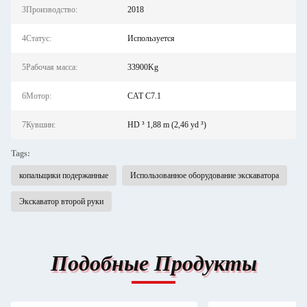
3Производство:
2018
4Статус:
Используется
5Рабочая масса:
33900Kg
6Мотор:
CAT C7.1
7Кувшин:
HD ³ 1,88 m (2,46 yd ³)
Tags:
копальщики подержанные
Использованное оборудование экскаватора
Экскаватор второй руки
Подобные Продукты