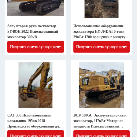
Sany вторая рука экскаватор
Использованное оборудование
SY485H 2022 Использованный
экскаватора HYUNDAI 6 тонн
экскаватор 300кВ
39кВт 1700 вращений в минуту
Моторная мощность
Получите самую лучшую цену
Получите самую лучшую цену
CAT 336 Использованный
2019 330GC Эксплуатационный
кавальщик 195кв 2018
экскаватор, 117кВт Моторная
Производство оборудования для
мощность Использованный
раскопок подержанного
экскаватор для кошек
Получите самую лучшую цену
Получите самую лучшую цену