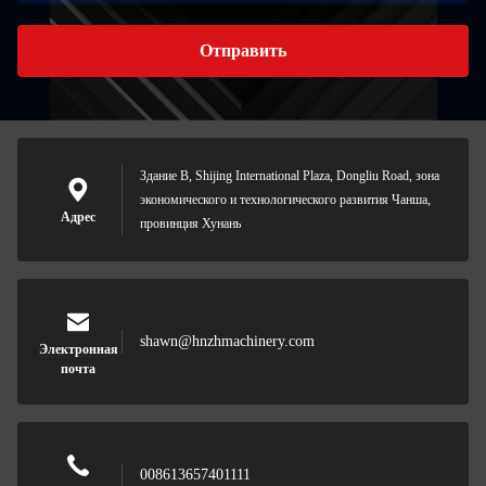
Отправить
Здание B, Shijing International Plaza, Dongliu Road, зона
экономического и технологического развития Чанша,
Адрес
провинция Хунань
shawn@hnzhmachinery.com
Электронная
почта
008613657401111