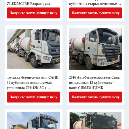
ZLJ5253GJBH Вторая рука
кубических старых цементных
смесителей грузовиков 2021
Получите самую лучшую цену
Получите самую лучшую цену
Тележка бетоносмесителя САНИ
2016 Автобетоносмеситель Саны
12 кубическая используемая
использовал 12 кубических 4
установила СИ412К-8С с
цапф СИМ5311ГДЖБ
двигателем Хино
Получите самую лучшую цену
Получите самую лучшую цену