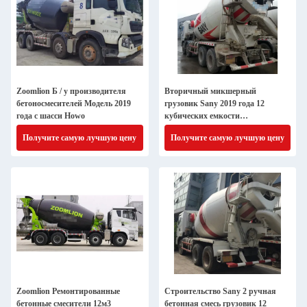
Zoomlion Б / у производителя
Вторичный микшерный
бетоносмесителей Модель 2019
грузовик Sany 2019 года 12
года с шасси Howo
кубических емкости
10200×2530×3990 мм
Получите самую лучшую цену
Получите самую лучшую цену
Zoomlion Ремонтированные
Строительство Sany 2 ручная
бетонные смесители 12м3
бетонная смесь грузовик 12