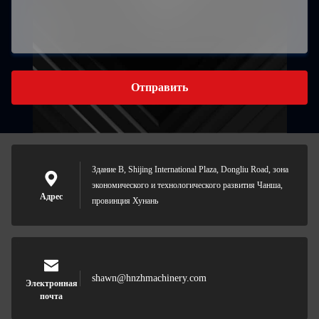
Отправить
Здание B, Shijing International Plaza, Dongliu Road, зона
экономического и технологического развития Чанша,
Адрес
провинция Хунань
shawn@hnzhmachinery.com
Электронная
почта