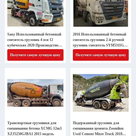
Sany Использованный бетонный
2016 Использованный бетонный
смеситель грузовик 4 оси 12
смеситель грузовик 2-й ручной
кубических 2020 Производство
грузовик смеситель SYM5311GJB
Старый
12 кубических
Получите самую лучшую цену
Получите самую лучшую цену
Транспортные грузовики для
Подержанный грузовик для
смешивания бетона XCMG 12m3
смешивания цемента Zoomlion
XZJ5250GJBA1 2015 модель
Used Cement Mixer Truck 2018