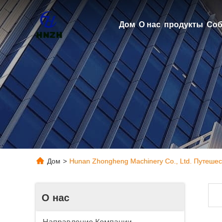
Дом
О нас
продукты
Соб
Дом
>
Hunan Zhongheng Machinery Co., Ltd. Путеше
О нас