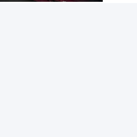
ш бюллетень
пишитесь на нашу информационную рассылку
получения скидок и прочего.