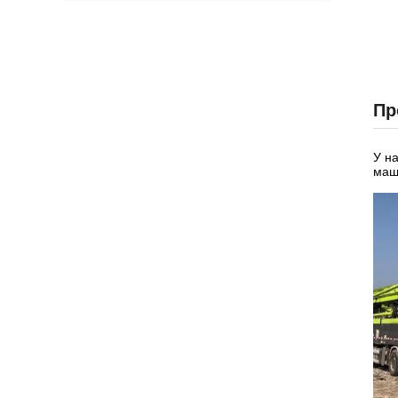
Пр
У н
маш