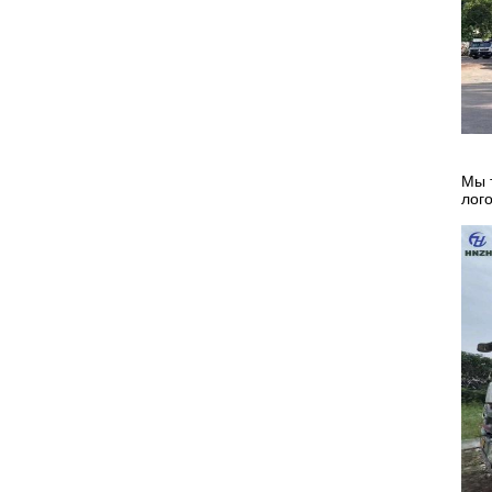
Мы 
лог