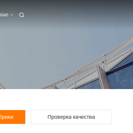
sian
брики
Проверка качества