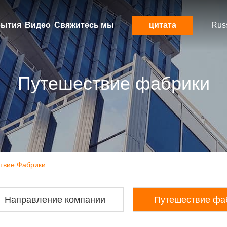
ытия
Видео
Свяжитесь мы
цитата
Rus
Путешествие фабрики
ствие Фабрики
Направление компании
Путешествие фа