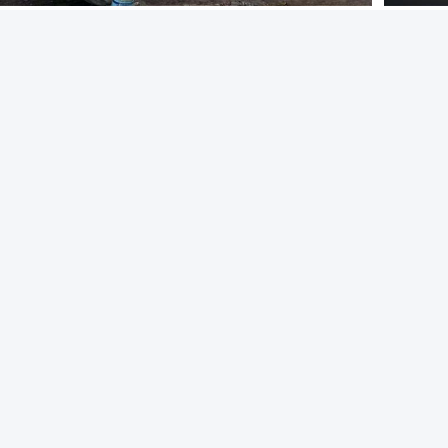
стрый контакт
На
Адрес
Под
для 
Здание B, Shijing International Plaza, Dongliu Road, зона
экономического и технологического развития Чанша,
провинция Хунань
Телефон
+8613657401111