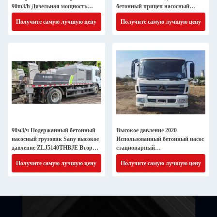
90m3/h Дизельная мощность
бетонный прицеп насосный
ZOOMLION
грузовик 2019 года
Получите самую лучшую цену
Получите самую лучшую цену
90м3/ч Подержанный бетонный
Высокое давление 2020
насосный грузовик Sany высокое
Использованный бетонный насос
давление ZLJ5140THBJE Вторая
стационарный
рука
SY5133THBE10020 Sany
Получите самую лучшую цену
Получите самую лучшую цену