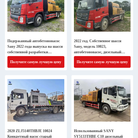
Подержанный автобетононасос
2022 год. Собственное шасси
Sany 2022 года выпуска на шасси
Sany, модель 10023,
собственной разработки
автобетононасос, дизельный
SY5143THBF 10023C-10S на
двигатель
Получите самую лучшую цену
Получите самую лучшую цену
продажу из Китая
2020 ZLJ5140THBJE 10024
Использованный SANY
Конкретный насос старый
SY5133THBE C10 дизельный