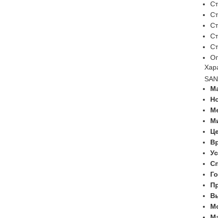
Ст
Ст
Ст
Ст
Ст
О
Хар
SAN
М
Н
М
Ми
Це
Вр
У
Сп
Го
П
В
М
М