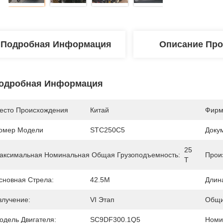
Подробная Информация
Описание Про
одробная Информация
есто Происхождения
Китай
Фирм
омер Модели
STC250C5
Доку
25 
аксимальная Номинальная Общая Грузоподъемность:
Прои
Т
сновная Стрела:
42.5M
Длин
злучение:
VI Этап
Общи
одель Двигателя:
SC9DF300.1Q5
Номи