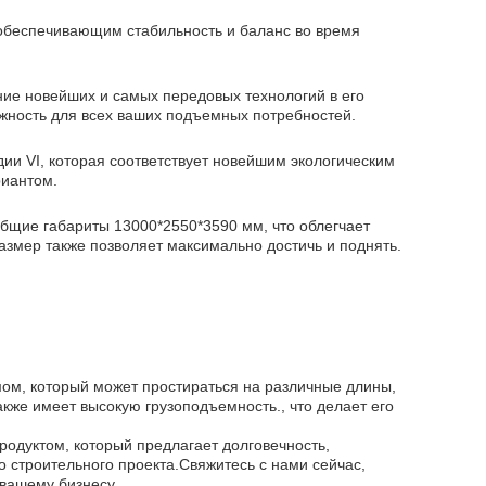
 обеспечивающим стабильность и баланс во время
ние новейших и самых передовых технологий в его
жность для всех ваших подъемных потребностей.
и VI, которая соответствует новейшим экологическим
риантом.
общие габариты 13000*2550*3590 мм, что облегчает
азмер также позволяет максимально достичь и поднять.
ом, который может простираться на различные длины,
кже имеет высокую грузоподъемность., что делает его
одуктом, который предлагает долговечность,
 строительного проекта.Свяжитесь с нами сейчас,
 вашему бизнесу.