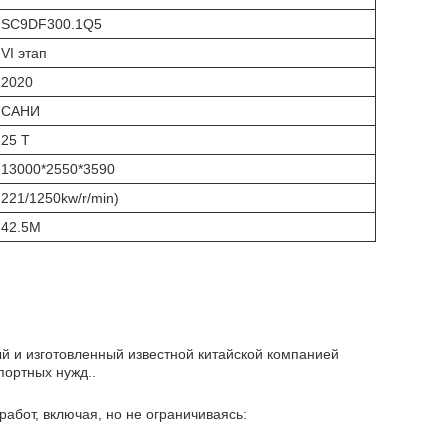
SC9DF300.1Q5
VI этап
2020
САНИ
25 Т
13000*2550*3590
221/1250kw/r/min)
42.5M
ый и изготовленный известной китайской компанией
портных нужд..
бот, включая, но не ограничиваясь: