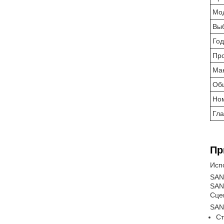
Мод
Вы
Год
Пр
Ма
Общ
Но
Гл
Пр
Исп
SAN
SAN
Сце
SAN
Ст