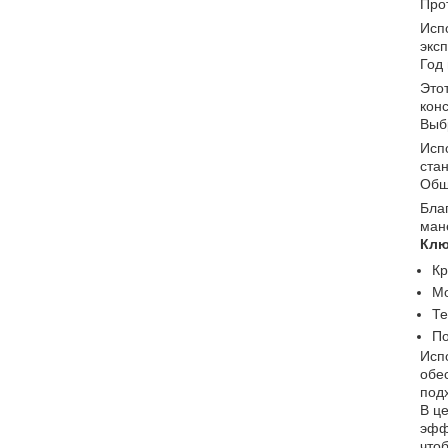
Про
Исп
экс
Год
Это
кон
Выб
Исп
ста
Общ
Бла
ман
Клю
Кр
Мо
Те
По
Исп
обе
под
В ц
эфф
что