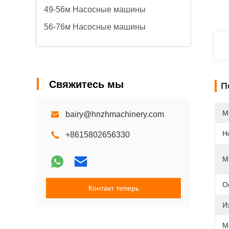
49-56м Насосные машины
56-76м Насосные машины
Свяжитесь мы
П
М
bairy@hnzhmachinery.com
Н
+8615802656330
М
О
Контакт теперь
И
М