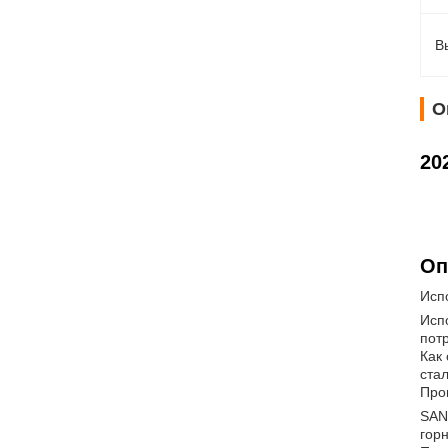
В
О
20
Оп
Исп
Исп
пот
Как
ста
Про
SAN
гор