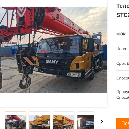
Теле
STC2
МОК:
Цена:
Срок Д
Спосо
Пропу
Спосо
По