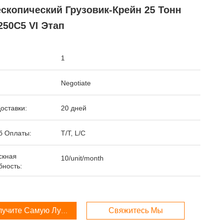
скопический Грузовик-Крейн 25 Тонн
50C5 VI Этап
1
Negotiate
оставки:
20 дней
б Оплаты:
T/T, L/C
скная
10/unit/month
бность:
лучите Самую Лучшую Цену
Свяжитесь Мы