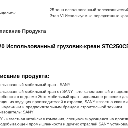
25 тонн использованный телескопический
ыделить:
Этап VI Используемые передвижные кра
писание Продукта
20 Использованный грузовик-креан STC250C
исание продукта:
ользованный мобильный кран - SANY
ользованный мобильный кран от SANY - это качественный и надежн
ребности в подъеме.Этот мобильный кран - идеальное решение для
 один из ведущих производителей в отрасли, SANY известна свои
л надежным и предпочтительным брендом строительной техники.
изводитель: SANY
Y - известная китайская компания, специализирующаяся на произв
нодобывающей промышленности и других отраслей.SANY установил