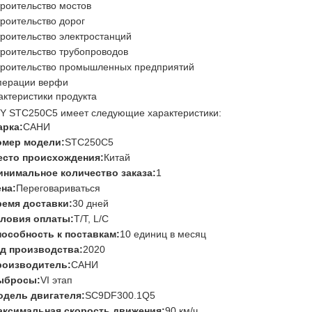
роительство мостов
роительство дорог
роительство электростанций
роительство трубопроводов
роительство промышленных предприятий
перации верфи
актеристики продукта
Y STC250C5 имеет следующие характеристики:
арка:
САНИ
омер модели:
STC250C5
есто происхождения:
Китай
нимальное количество заказа:
1
на:
Переговариваться
емя доставки:
30 дней
словия оплаты:
T/T, L/C
особность к поставкам:
10 единиц в месяц
д производства:
2020
роизводитель:
САНИ
ыбросы:
VI этап
одель двигателя:
SC9DF300.1Q5
аксимальная скорость движения:
90 км/ч