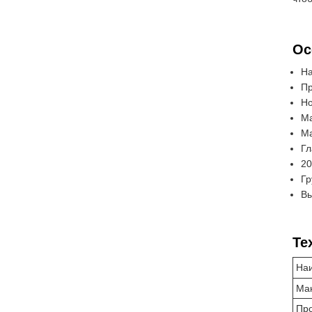
Ос
На
Пр
Но
Ма
Ма
Гл
20
Гр
Вы
Те
На
Мак
Пр