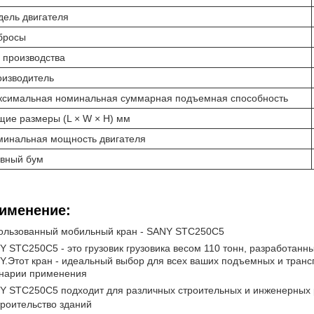
ель двигателя
бросы
 производства
оизводитель
ксимальная номинальная суммарная подъемная способность
ие размеры (L × W × H) мм
минальная мощность двигателя
авный бум
именение:
ользованный мобильный кран - SANY STC250C5
Y STC250C5 - это грузовик грузовика весом 110 тонн, разработанн
Y.Этот кран - идеальный выбор для всех ваших подъемных и транс
нарии применения
Y STC250C5 подходит для различных строительных и инженерных ра
роительство зданий