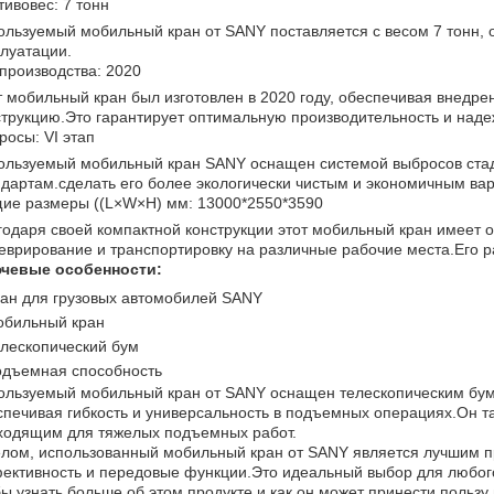
тивовес: 7 тонн
ользуемый мобильный кран от SANY поставляется с весом 7 тонн,
плуатации.
 производства: 2020
т мобильный кран был изготовлен в 2020 году, обеспечивая внедре
струкцию.Это гарантирует оптимальную производительность и наде
росы: VI этап
ользуемый мобильный кран SANY оснащен системой выбросов стади
ндартам.сделать его более экологически чистым и экономичным ва
ие размеры ((L×W×H) мм: 13000*2550*3590
годаря своей компактной конструкции этот мобильный кран имеет 
еврирование и транспортировку на различные рабочие места.Его р
чевые особенности:
ан для грузовых автомобилей SANY
бильный кран
лескопический бум
дъемная способность
ользуемый мобильный кран от SANY оснащен телескопическим бум
спечивая гибкость и универсальность в подъемных операциях.Он та
ходящим для тяжелых подъемных работ.
елом, использованный мобильный кран от SANY является лучшим пр
ективность и передовые функции.Это идеальный выбор для любого
бы узнать больше об этом продукте и как он может принести пользу