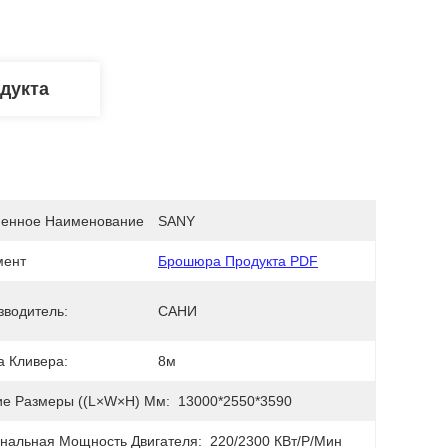
дукта
енное Наименование
SANY
мент
Брошюра Продукта PDF
зводитель:
САНИ
а Кливера:
8м
е Размеры ((L×W×H) Мм:
13000*2550*3590
нальная Мощность Двигателя:
220/2300 КВт/р/мин