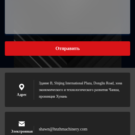
Отправить
Здание B, Shijing International Plaza, Dongliu Road, зона
экономического и технологического развития Чанша,
Адрес
провинция Хунань
shawn@hnzhmachinery.com
Электронная