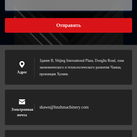
Отправить
Здание B, Shijing International Plaza, Dongliu Road, зона
экономического и технологического развития Чанша,
Адрес
провинция Хунань
shawn@hnzhmachinery.com
Электронная
почта