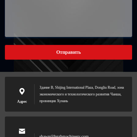
Отправить
Здание B, Shijing International Plaza, Dongliu Road, зона
экономического и технологического развития Чанша,
провинция Хунань
Адрес
shawn@hnzhmachinery.com