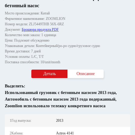
бетонный насос
Место происхождения: Китай
Фирменное наименование: ZOOMLION
Номер модели: ZLJ5449THB 56X-6RZ
Документ:
Брошюра продукта PDF
Количество мин заказа: 1 единица
Цена: Подлежит обсуждению
Упаковывая детали: Контейнерный/ро-ро судно/грузовое судно
Время доставки: 7 дней
Условия оплаты: L/C, T/T
Поставка способности: 10/unit/month
Деталь
Описание
Выделить:
Использованный грузовик с бетонным насосом 2013 года
,
Автомобиль с бетонным насосом 2013 года подержанный
,
Zoomlion использовало тележку конкретного насоса
1Год выпуска:
2013
2Кабина:
Actros 4141