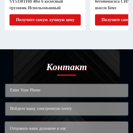
SY5330THB 48м 6 колесный
бетононасоса СИМ5
грузовик Использованный
шасси Бенз
Получите самую лучшую цену
Получите самую
Контакт