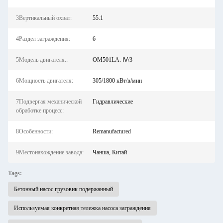
3Вертикальный охват:
55.1
4Раздел заграждения:
6
5Модель двигателя::
OM501LA. Ⅳ/3
6Мощность двигателя:
305/1800 кВт/в/мин
7Подвергая механической
Гидравлические
обработке процесс:
8Особенности:
Remanufactured
9Местонахождение завода:
Чанша, Китай
Tags:
Бетонный насос грузовик подержанный
Используемая конкретная тележка насоса заграждения