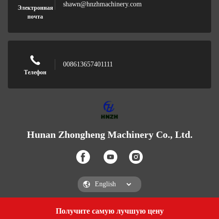
shawn@hnzhmachinery.com
Электронная
почта
008613657401111
Телефон
Hunan Zhongheng Machinery Co., Ltd.
Получите самую лучшую цену
Get a Quote
Hunan Zhongheng Machinery Co., Ltd.