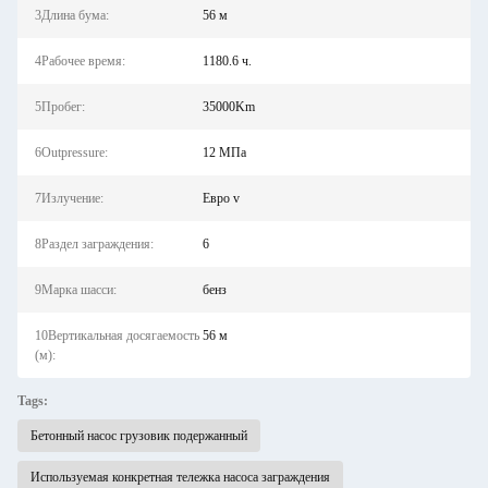
3Длина бума:
56 м
4Рабочее время:
1180.6 ч.
5Пробег:
35000Km
6Outpressure:
12 МПа
7Излучение:
Евро v
8Раздел заграждения:
6
9Марка шасси:
бенз
10Вертикальная досягаемость
56 м
(м):
Tags:
Бетонный насос грузовик подержанный
Используемая конкретная тележка насоса заграждения