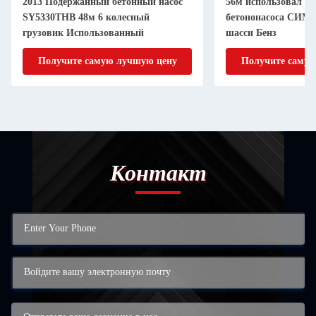
2013 Подержанный бетонный насос
56м использовал т
SY5330THB 48м 6 колесный
бетононасоса СИМ5
грузовик Использованный
шасси Бенз
Получите самую лучшую цену
Получите самую
Контакт