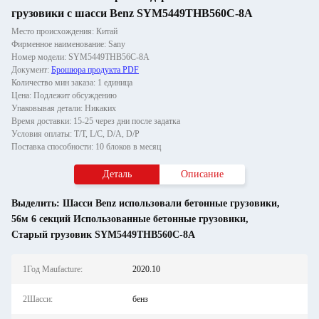
грузовики с шасси Benz SYM5449THB560C-8A
Место происхождения: Китай
Фирменное наименование: Sany
Номер модели: SYM5449THB56C-8A
Документ:
Брошюра продукта PDF
Количество мин заказа: 1 единица
Цена: Подлежит обсуждению
Упаковывая детали: Никаких
Время доставки: 15-25 через дни после задатка
Условия оплаты: T/T, L/C, D/A, D/P
Поставка способности: 10 блоков в месяц
Деталь
Описание
Выделить:
Шасси Benz использовали бетонные грузовики
,
56м 6 секций Использованные бетонные грузовики
,
Старый грузовик SYM5449THB560C-8A
1Год Maufacture:
2020.10
2Шасси:
бенз