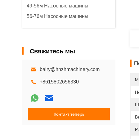
49-56м Насосные машины
56-76м Насосные машины
Свяжитесь мы
П
bairy@hnzhmachinery.com
М
+8615802656330
Н
Ш
Контакт теперь
В
Р