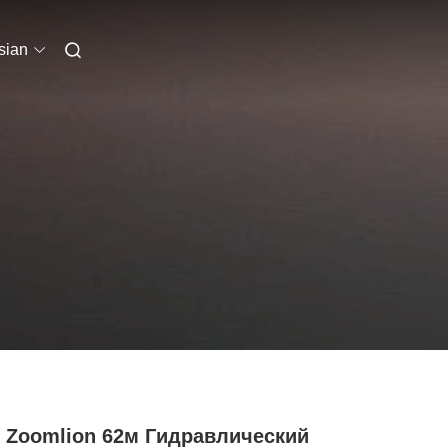
sian
1 Zoomlion 62м Гидравлический