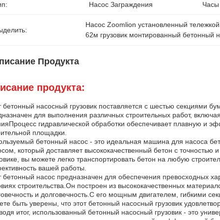
ип:
Насос Заграждения
Часы
Насос Zoomlion установленный тележкой
ыделить:
62м грузовик монтированный бетонный 
писание Продукта
исание продукта:
т бетонный насосный грузовик поставляется с шестью секциями бум
дназначен для выполнения различных строительных работ, включа
нияПроцесс гидравлической обработки обеспечивает плавную и эф
оительной площадки.
ользуемый бетонный насос - это идеальная машина для насоса б
осом, который доставляет высококачественный бетон с точностью и
зовике, вы можете легко транспортировать бетон на любую строите
ективность вашей работы.
т бетонный насос предназначен для обеспечения превосходных ха
овиях строительства.Он построен из высококачественных материало
говечность и долговечность.С его мощным двигателем, гибкими с
ете быть уверены, что этот бетонный насосный грузовик удовлетво
водя итог, использованный бетонный насосный грузовик - это уни