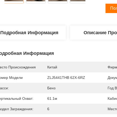
По
Подробная Информация
Описание Про
одробная Информация
есто Происхождения
Китай
Фирм
омер Модели
ZLJ5441THB 62X-6RZ
Доку
асси:
Бенз
Год В
ертикальный Охват:
61.1м
Каби
аздел Заграждения:
6
Мест