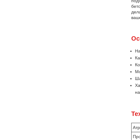
под
бет
дел
ваш
Ос
На
Ка
Ко
Мо
Ша
Ха
на
Те
Атр
Про