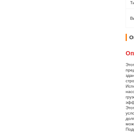
Т
В
О
Оп
Это
пре
зда
стр
Исп
нас
гру
эфф
Это
усл
дол
мож
Под