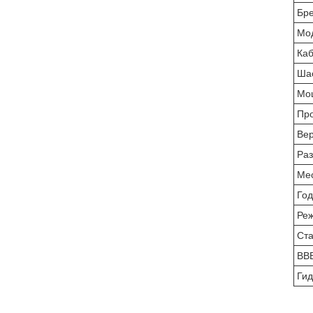
Бр
Мо
Ка
Ша
Мощ
Про
Вер
Раз
Ме
Год
Ре
Ста
ВВВ
Гид