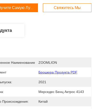
лучите Самую Лучшую Цену
Свяжитесь Мы
дукта
енное Наименование
ZOOMLION
мент
Брошюра Продукта PDF
ыпуска:
2021
на:
Мерседес Бенц Актрос 4143
о Происхождения:
Китай