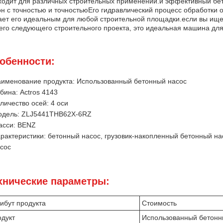
ходит для различных строительных применений.и эффективный бет
он с точностью и точностьюЕго гидравлический процесс обработки 
ает его идеальным для любой строительной площадки.если вы ищ
его следующего строительного проекта, это идеальная машина для
обенности:
именование продукта: Использованный бетонный насос
бина: Actros 4143
личество осей: 4 оси
дель: ZLJ5441THB
62X-6RZ
сси: BENZ
рактеристики: бетонный насос, грузовик-накопленный бетонный на
сос
хнические параметры:
ибут продукта
Стоимость
дукт
Использованный бетонн