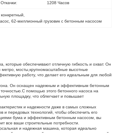
 Откачки:
1208 Часов
 конкретный
, 
насос
, 
62-миллионный грузовик с бетонным насосом
а, которые обеспечивают отличную гибкость и охват. Он
я метро, мосты,крупномасштабные высотные
фективную работу, что делает его идеальным для любой
етона. Он оснащен надежным и эффективным бетонным
 точностью.С помощью этого бетонного насоса на
льную площадку, что облегчает и повышает
рактеристик и надежности даже в самых сложных
в и передовых технологий, чтобы обеспечить его
екциями бума и эффективным бетонным насосом, вы
рит все ваши строительные потребности.
версальная и надежная машина, которая идеально