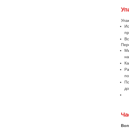
Уп
Упак
Ис
пр
Вс
Пер
Мы
на
Ка
Ра
по
По
до
Ча
Воп