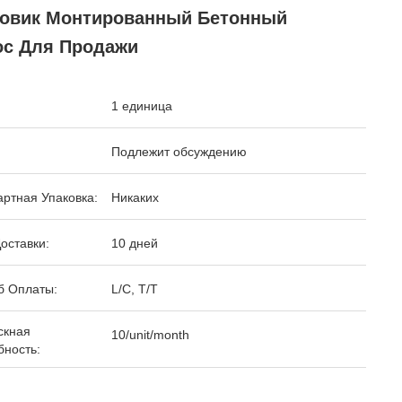
зовик Монтированный Бетонный
ос Для Продажи
1 единица
Подлежит обсуждению
ртная Упаковка:
Никаких
оставки:
10 дней
б Оплаты:
L/C, T/T
скная
10/unit/month
бность: