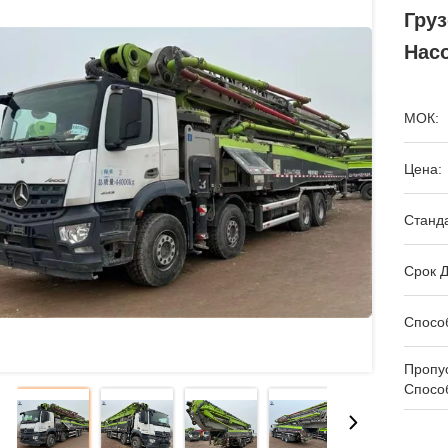
Гру
Нас
МОК:
Цена:
Станда
Срок Д
Спосо
Пропу
Спосо