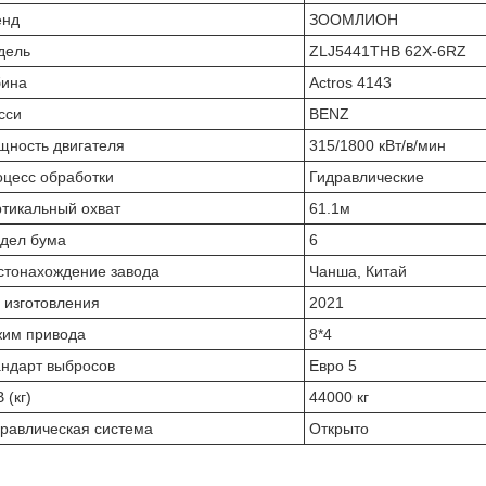
енд
ЗООМЛИОН
дель
ZLJ5441THB 62X-6RZ
бина
Actros 4143
сси
BENZ
ность двигателя
315/1800 кВт/в/мин
цесс обработки
Гидравлические
тикальный охват
61.1м
дел бума
6
стонахождение завода
Чанша, Китай
 изготовления
2021
жим привода
8*4
ндарт выбросов
Евро 5
 (кг)
44000 кг
равлическая система
Открыто