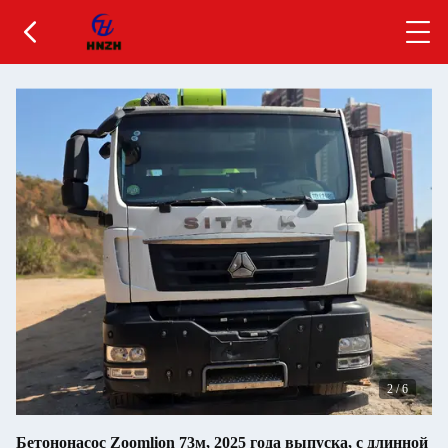
2
/
6
Бетононасос Zoomlion 73м, 2025 года выпуска, с длинной