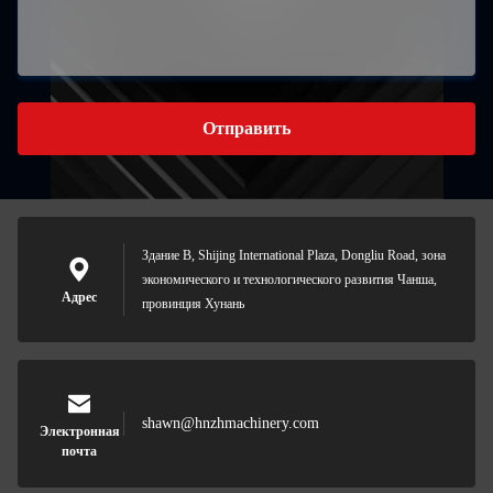
Отправить
Здание B, Shijing International Plaza, Dongliu Road, зона
экономического и технологического развития Чанша,
Адрес
провинция Хунань
shawn@hnzhmachinery.com
Электронная
почта