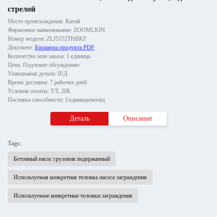
стрелой
Место происхождения: Китай
Фирменное наименование: ZOOMLION
Номер модели: ZLJ5552THBKF
Документ:
Брошюра продукта PDF
Количество мин заказа: 1 единица
Цена: Подлежит обсуждению
Упаковывая детали: Н/Д
Время доставки: 7 рабочих дней
Условия оплаты: Т/Т, Л/К
Поставка способности: 1/единица/месяц
Деталь
Описание
Tags:
Бетонный насос грузовик подержанный
Используемая конкретная тележка насоса заграждения
Используемые конкретные тележки заграждения